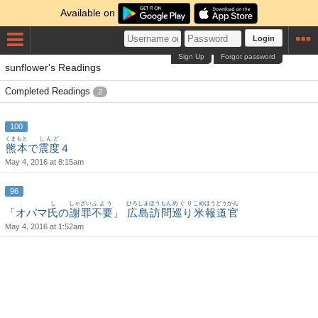
Available on
Login
Sign Up
Forgot password
sunflower's Readings
Completed Readings
2
100
くまもと
しんど
熊本
で
震度
４
May 4, 2016 at 8:15am
96
し
しゃざい
ふよう
ひろしま
ほうもん
めぐり
こめ
ほうどう
かん
「オバマ
氏
の
謝罪
不要
」
広島
訪問
巡り
米
報道
官
May 4, 2016 at 1:52am