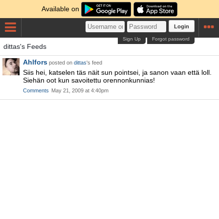
Available on
Login
Sign Up
Forgot password
dittas's Feeds
Ahlfors
posted on
dittas
's feed
Siis hei, katselen täs näit sun pointsei, ja sanon vaan että loll.
Siehän oot kun savoitettu orennonkunnias!
Comments
May 21, 2009 at 4:40pm