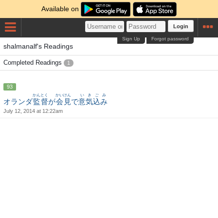
Available on
Login
Sign Up
Forgot password
shalmanalf's Readings
Completed Readings
1
93
かんとく
かいけん
いきごみ
オランダ
監督
が
会見
で
意気込み
July 12, 2014 at 12:22am