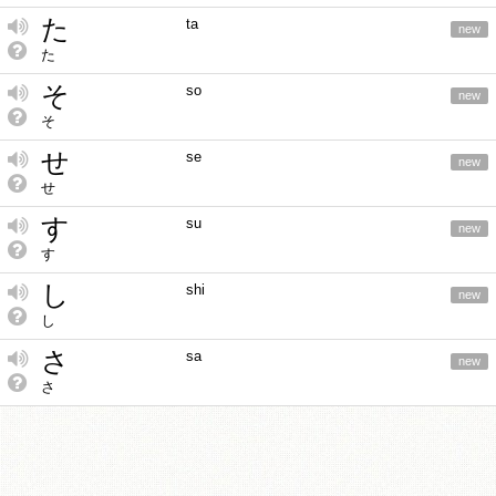
た
ta
new
た
そ
so
new
そ
せ
se
new
せ
す
su
new
す
し
shi
new
し
さ
sa
new
さ