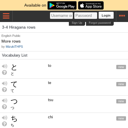
Available on
Login
Sign Up
Forgot password
3-4 Hiragana rows
English
Public
More rows
by
MizukiTHPS
Vocabulary List
と
to
new
と
て
te
new
て
つ
tsu
new
つ
ち
chi
new
ち