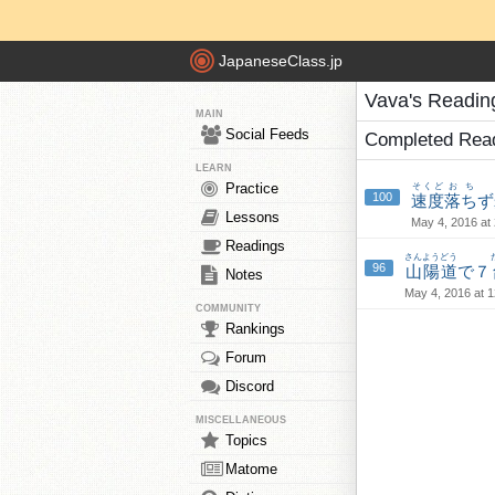
JapaneseClass.jp
Vava's Readin
MAIN
Social Feeds
Completed Rea
LEARN
Practice
そくど
おち
100
速度
落ち
ず
Lessons
May 4, 2016 at
Readings
さんようどう
96
山陽道
で７
Notes
May 4, 2016 at 
COMMUNITY
Rankings
Forum
Discord
MISCELLANEOUS
Topics
Matome