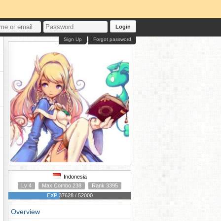
Login
Sign Up
Forgot password
Indonesia
Lv 4
Max Combo 238
Rank 3395
EXP 37628 / 52000
Overview