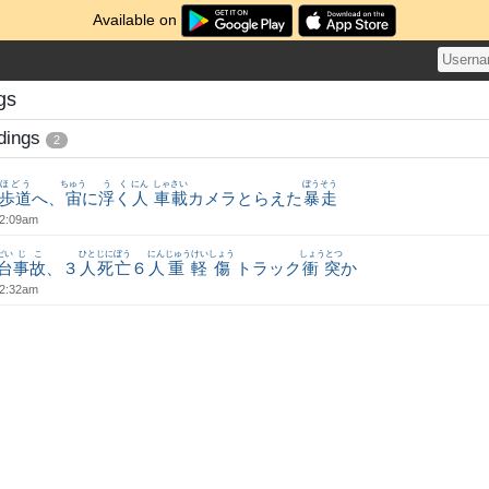
Available on
gs
dings
2
ほどう
ちゅう
うく
にん
しゃさい
ぼうそう
歩道
へ、
宙
に
浮く
人
車載
カメラとらえた
暴走
 2:09am
だい
じこ
ひとじに
ぼう
にん
じゅうけいしょう
しょうとつ
台
事故
、３
人死
亡
６
人
重軽傷
トラック
衝突
か
12:32am