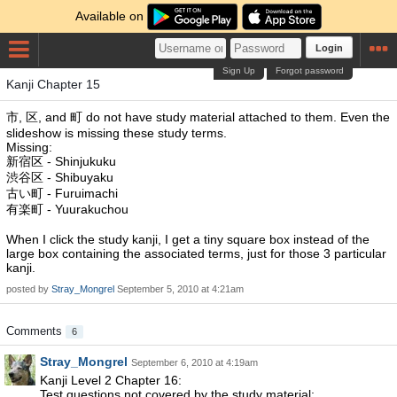
Available on
Login
Sign Up
Forgot password
Kanji Chapter 15
市, 区, and 町 do not have study material attached to them. Even the
slideshow is missing these study terms.
Missing:
新宿区 - Shinjukuku
渋谷区 - Shibuyaku
古い町 - Furuimachi
有楽町 - Yuurakuchou
When I click the study kanji, I get a tiny square box instead of the
large box containing the associated terms, just for those 3 particular
kanji.
posted by
Stray_Mongrel
September 5, 2010 at 4:21am
Comments
6
Stray_Mongrel
September 6, 2010 at 4:19am
Kanji Level 2 Chapter 16:
Test questions not covered by the study material: