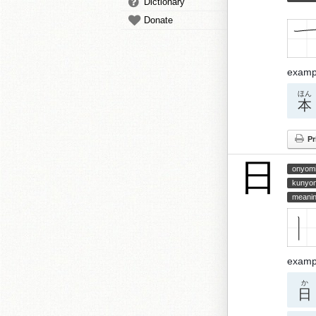
Dictionary
Donate
examp
ほん
本
Pr
日
onyom
kunyo
meani
examp
か
日