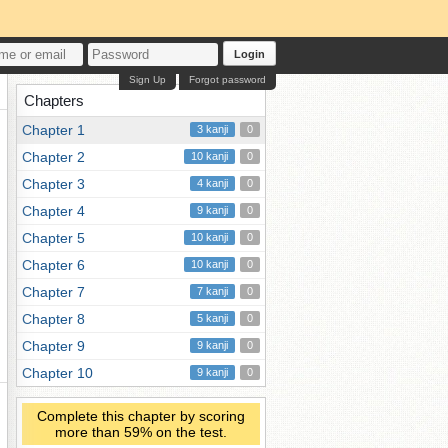
Login
Sign Up
Forgot password
Chapters
Chapter 1
3 kanji
0
Chapter 2
10 kanji
0
Chapter 3
4 kanji
0
Chapter 4
9 kanji
0
Chapter 5
10 kanji
0
Chapter 6
10 kanji
0
Chapter 7
7 kanji
0
Chapter 8
5 kanji
0
Chapter 9
9 kanji
0
Chapter 10
9 kanji
0
Complete this chapter by scoring
more than 59% on the test.