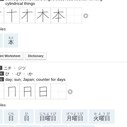
cylindrical things
les
もと
本
int Worksheet
Dictionary
ニチ
・
ジツ
i
ひ
・
-び
・
-か
mi
day; sun; Japan; counter for days
ng
les
にち
ひ
にちようび
げつようび
かようび
日
日
日曜日
月曜日
火曜日