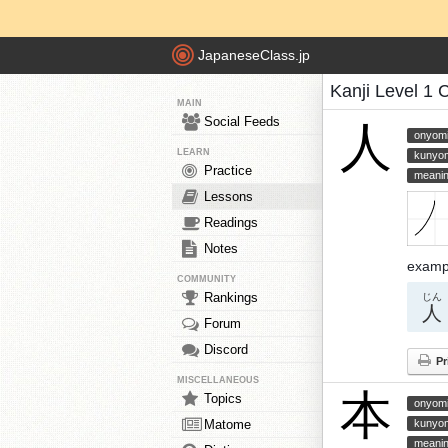
JapaneseClass.jp
Kanji Level 1 
MAIN
Social Feeds
人
onyom
LEARN
kunyo
Practice
meani
Lessons
Readings
Notes
examp
COMMUNITY
Rankings
じん
人
Forum
Discord
Pr
MISCELLANEOUS
本
Topics
onyom
Matome
kunyo
meani