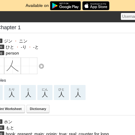
Available on
Chapter 1
ジン
・
ニン
i
ひと
・
-り
・
-と
mi
person
ng
les
たり
と
にん
ひと
り
人
人
人
人
人
int Worksheet
Dictionary
ホン
i
もと
mi
book; present; main; origin; true; real; counter for long
ng