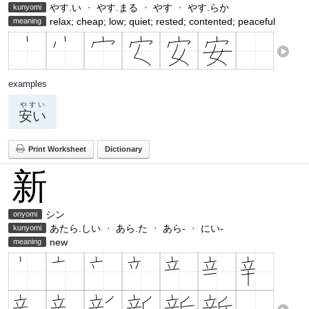
やす.い
・
やす.まる
・
やす
・
やす.らか
kunyomi
relax; cheap; low; quiet; rested; contented; peaceful
meaning
examples
やすい
安い
Print Worksheet
Dictionary
新
シン
onyomi
あたら.しい
・
あら.た
・
あら-
・
にい-
kunyomi
new
meaning