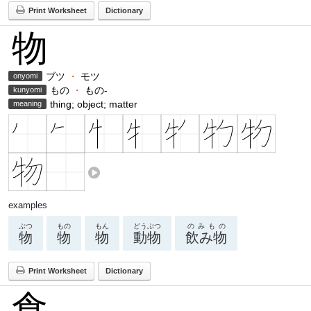
Print Worksheet
Dictionary
物
ブツ
・
モツ
onyomi
もの
・
もの-
kunyomi
thing; object; matter
meaning
examples
ぶつ
もの
もん
どうぶつ
のみもの
物
物
物
動物
飲み物
Print Worksheet
Dictionary
食