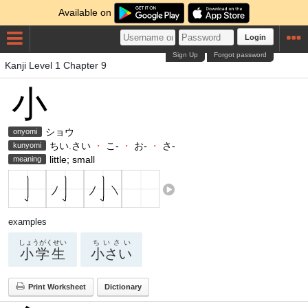
Available on
Login
Sign Up
Forgot password
Kanji Level 1 Chapter 9
小
ショウ
onyomi
ちい.さい
・
こ-
・
お-
・
さ-
kunyomi
little; small
meaning
examples
しょうがくせい
ちいさい
小学生
小さい
Print Worksheet
Dictionary