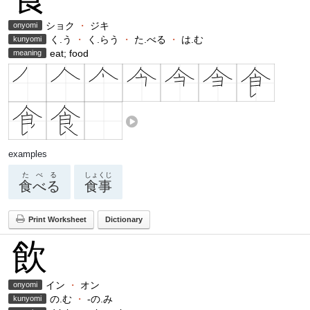
ショク
・
ジキ
onyomi
く.う
・
く.らう
・
た.べる
・
は.む
kunyomi
eat; food
meaning
examples
たべる
しょくじ
食べる
食事
Print Worksheet
Dictionary
飲
イン
・
オン
onyomi
の.む
・
-の.み
kunyomi