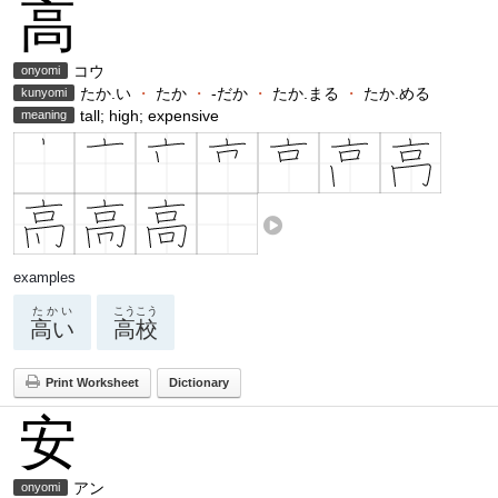
高
コウ
onyomi
たか.い
・
たか
・
-だか
・
たか.まる
・
たか.める
kunyomi
tall; high; expensive
meaning
examples
たかい
こうこう
高い
高校
Print Worksheet
Dictionary
安
アン
onyomi