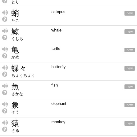
とり
蛸
octopus
new
たこ
鯨
whale
new
くじら
亀
turtle
new
かめ
蝶々
butterfly
new
ちょうちょう
魚
fish
new
さかな
象
elephant
new
ぞう
猿
monkey
new
さる