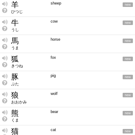
羊
sheep
new
ひつじ
牛
cow
new
うし
馬
horse
new
うま
狐
fox
new
きつね
豚
pig
new
ぶた
狼
wolf
new
おおかみ
熊
bear
new
くま
猫
cat
new