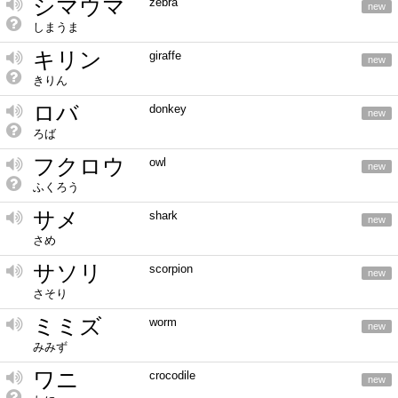
シマウマ
zebra
new
しまうま
キリン
giraffe
new
きりん
ロバ
donkey
new
ろば
フクロウ
owl
new
ふくろう
サメ
shark
new
さめ
サソリ
scorpion
new
さそり
ミミズ
worm
new
みみず
ワニ
crocodile
new