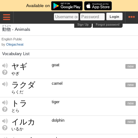
Available on
Login
Sign Up
Forgot password
どうぶつ
動物
- Animals
English
Public
by
Olegacheat
Vocabulary List
ヤギ
goat
new
やぎ
ラクダ
camel
new
らくだ
トラ
tiger
new
とら
イルカ
dolphin
new
いるか