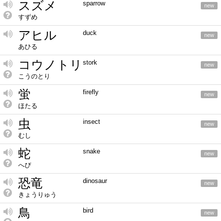
スズメ
sparrow
new
すずめ
アヒル
duck
new
あひる
コウノトリ
stork
new
こうのとり
蛍
firefly
new
ほたる
虫
insect
new
むし
蛇
snake
new
へび
恐竜
dinosaur
new
きょうりゅう
鳥
bird
new