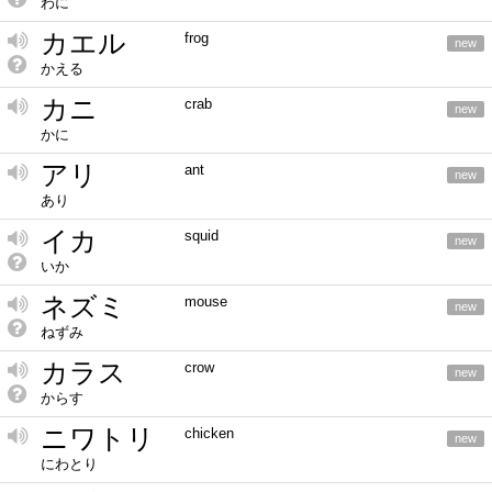
わに
カエル
frog
new
かえる
カニ
crab
new
かに
アリ
ant
new
あり
イカ
squid
new
いか
ネズミ
mouse
new
ねずみ
カラス
crow
new
からす
ニワトリ
chicken
new
にわとり