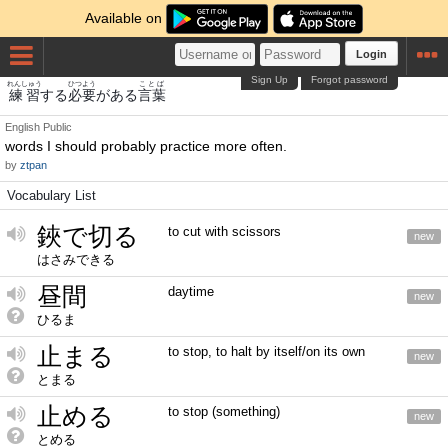
Available on
Login
Sign Up
Forgot password
れんしゅう
ひつよう
ことば
練習
する
必要
がある
言葉
English
Public
words I should probably practice more often.
by
ztpan
Vocabulary List
鋏で切る
to cut with scissors
new
はさみできる
昼間
daytime
new
ひるま
止まる
to stop, to halt by itself/on its own
new
とまる
止める
to stop (something)
new
とめる