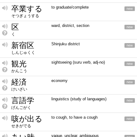
卒業する
to graduate/complete
new
そつぎょうする
区
ward, district, section
new
く
新宿区
Shinjuku district
new
しんじゅくく
観光
sightseeing (suru verb, adj-no)
new
かんこう
経済
economy
new
けいざい
言語学
linguistics (study of languages)
new
げんごがく
咳が出る
to cough, to have a cough
new
せきがでる
vague, unclear, ambiguous