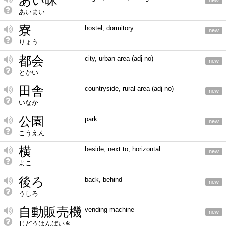
あい昧
new
あいまい
寮
hostel, dormitory
new
りょう
都会
city, urban area (adj-no)
new
とかい
田舎
countryside, rural area (adj-no)
new
いなか
公園
park
new
こうえん
横
beside, next to, horizontal
new
よこ
後ろ
back, behind
new
うしろ
自動販売機
vending machine
new
じどうはんばいき