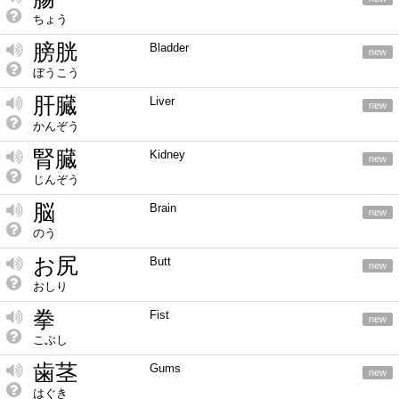
ちょう
膀胱
Bladder
new
ぼうこう
肝臓
Liver
new
かんぞう
腎臓
Kidney
new
じんぞう
脳
Brain
new
のう
お尻
Butt
new
おしり
拳
Fist
new
こぶし
歯茎
Gums
new
はぐき