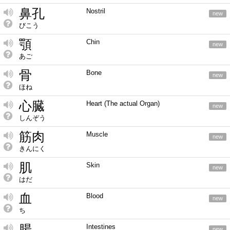
鼻孔
Nostril
new
びこう
顎
Chin
new
あご
骨
Bone
new
ほね
心臓
Heart (The actual Organ)
new
しんぞう
筋肉
Muscle
new
きんにく
肌
Skin
new
はだ
血
Blood
new
ち
腸
Intestines
new