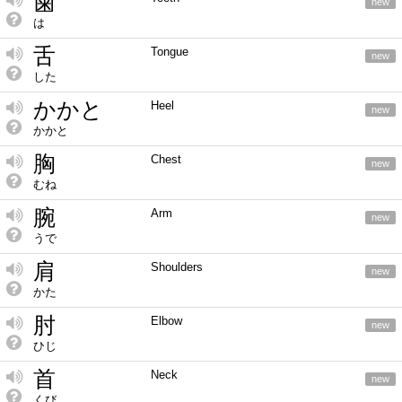
歯
new
は
舌
Tongue
new
した
かかと
Heel
new
かかと
胸
Chest
new
むね
腕
Arm
new
うで
肩
Shoulders
new
かた
肘
Elbow
new
ひじ
首
Neck
new
くび