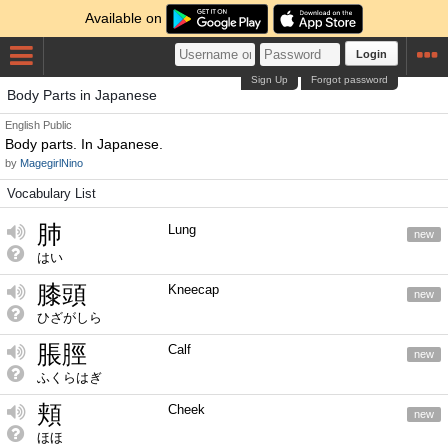
Available on
Login
Sign Up
Forgot password
Body Parts in Japanese
English
Public
Body parts. In Japanese.
by
MagegirlNino
Vocabulary List
肺
Lung
new
はい
膝頭
Kneecap
new
ひざがしら
脹脛
Calf
new
ふくらはぎ
頬
Cheek
new
ほほ