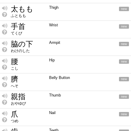
太もも
Thigh
new
ふともも
手首
Wrist
new
てくび
脇の下
Armpit
new
わけのした
腰
Hip
new
こし
臍
Belly Button
new
へそ
親指
Thumb
new
おやゆび
爪
Nail
new
つめ
Teeth