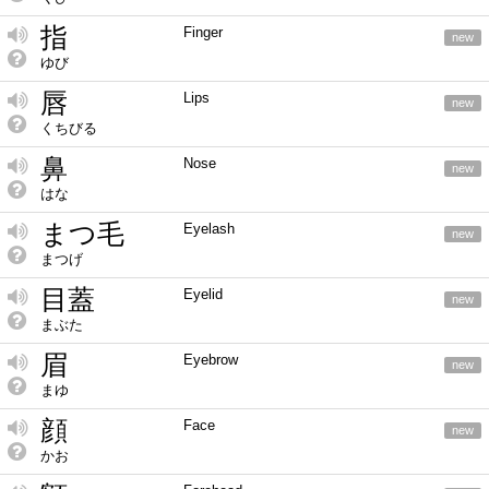
指
Finger
new
ゆび
唇
Lips
new
くちびる
鼻
Nose
new
はな
まつ毛
Eyelash
new
まつげ
目蓋
Eyelid
new
まぶた
眉
Eyebrow
new
まゆ
顔
Face
new
かお