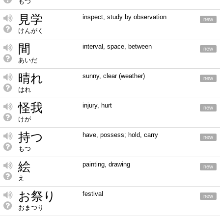
もつ
見学
inspect, study by observation
new
けんがく
間
interval, space, between
new
あいだ
晴れ
sunny, clear (weather)
new
はれ
怪我
injury, hurt
new
けが
持つ
have, possess; hold, carry
new
もつ
絵
painting, drawing
new
え
お祭り
festival
new
おまつり