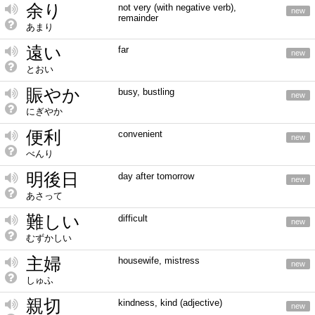
余り
not very (with negative verb),
new
remainder
あまり
遠い
far
new
とおい
賑やか
busy, bustling
new
にぎやか
便利
convenient
new
べんり
明後日
day after tomorrow
new
あさって
難しい
difficult
new
むずかしい
主婦
housewife, mistress
new
しゅふ
親切
kindness, kind (adjective)
new