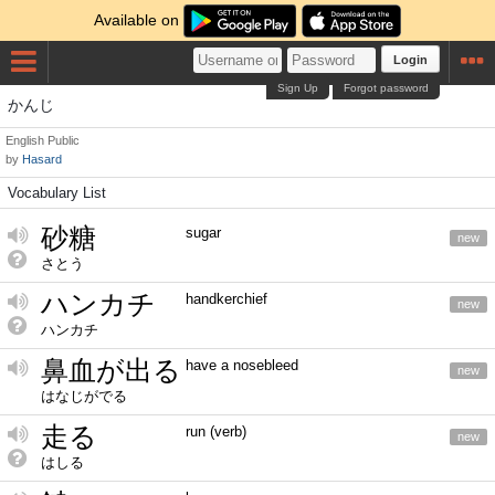
Available on
Login
Sign Up
Forgot password
かんじ
English
Public
by
Hasard
Vocabulary List
砂糖
sugar
new
さとう
ハンカチ
handkerchief
new
ハンカチ
鼻血が出る
have a nosebleed
new
はなじがでる
走る
run (verb)
new
はしる