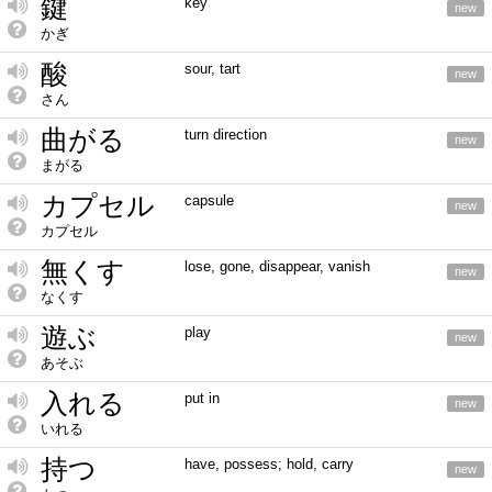
鍵
key
new
かぎ
酸
sour, tart
new
さん
曲がる
turn direction
new
まがる
カプセル
capsule
new
カプセル
無くす
lose, gone, disappear, vanish
new
なくす
遊ぶ
play
new
あそぶ
入れる
put in
new
いれる
持つ
have, possess; hold, carry
new