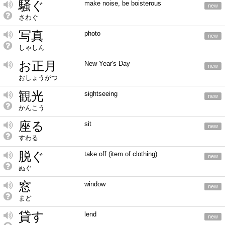
騒ぐ
make noise, be boisterous
new
さわぐ
写真
photo
new
しゃしん
お正月
New Year's Day
new
おしょうがつ
観光
sightseeing
new
かんこう
座る
sit
new
すわる
脱ぐ
take off (item of clothing)
new
ぬぐ
窓
window
new
まど
貸す
lend
new