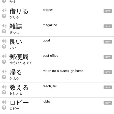
かす
借りる
borrow
new
かりる
雑誌
magazine
new
ざっし
良い
good
new
いい
郵便局
post office
new
ゆうびんきょく
帰る
return (to a place), go home
new
かえる
教える
teach, tell
new
おしえる
ロビー
lobby
new
ロビー