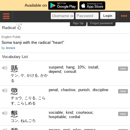
Available on
Login
Sign Up
Forgot password
こころ
Radical
心
English
Public
Some kanji with the radical "heart"
by
Annick
Vocabulary List
懸
suspend; hang; 10%; install;
new
depend; consult
ケン, ケ, かける, かか
る
懲
penal; chastise; punish; discipline
new
チョウ, こりる, こら
す, こらしめる
懇
sociable; kind; courteous;
new
hospitable; cordial
コン, ねんごろ
recess; rest; relax; repose