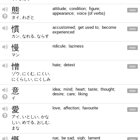
態
attitude; condition; figure;
new
appearance; voice (of verbs)
タイ, わざと
慣
accustomed; get used to; become
new
experienced
カン, なれる, ならす
慢
ridicule; laziness
new
マン
憎
hate; detest
new
ゾウ, にくむ, にくい,
にくらしい, にくしみ
意
idea; mind; heart; taste; thought;
new
desire; care; liking
イ
愛
love; affection; favourite
new
アイ, いとしい, かな
しい, めでる, おしむ,
まな
慨
rue; be sad; sigh; lament
new