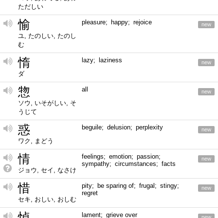
ただしい
愉
pleasure; happy; rejoice
new
ユ, たのしい, たのし
む
惰
lazy; laziness
new
ダ
惣
all
new
ソウ, いそがしい, そ
うじて
惑
beguile; delusion; perplexity
new
ワク, まどう
情
feelings; emotion; passion;
new
sympathy; circumstances; facts
ジョウ, セイ, なさけ
惜
pity; be sparing of; frugal; stingy;
new
regret
セキ, おしい, おしむ
悼
lament; grieve over
new