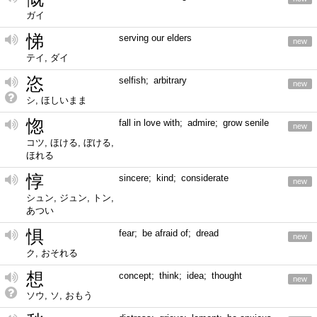
ガイ
悌
serving our elders
new
テイ, ダイ
恣
selfish; arbitrary
new
シ, ほしいまま
惚
fall in love with; admire; grow senile
new
コツ, ほける, ぼける,
ほれる
惇
sincere; kind; considerate
new
シュン, ジュン, トン,
あつい
惧
fear; be afraid of; dread
new
ク, おそれる
想
concept; think; idea; thought
new
ソウ, ソ, おもう