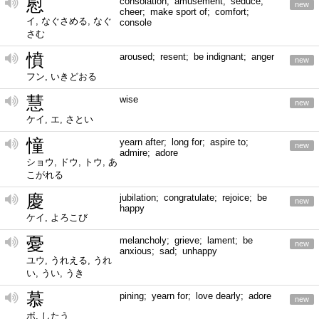
慰
consolation; amusement; seduce;
new
cheer; make sport of; comfort;
イ, なぐさめる, なぐ
console
さむ
憤
aroused; resent; be indignant; anger
new
フン, いきどおる
慧
wise
new
ケイ, エ, さとい
憧
yearn after; long for; aspire to;
new
admire; adore
ショウ, ドウ, トウ, あ
こがれる
慶
jubilation; congratulate; rejoice; be
new
happy
ケイ, よろこび
憂
melancholy; grieve; lament; be
new
anxious; sad; unhappy
ユウ, うれえる, うれ
い, うい, うき
慕
pining; yearn for; love dearly; adore
new
ボ, したう