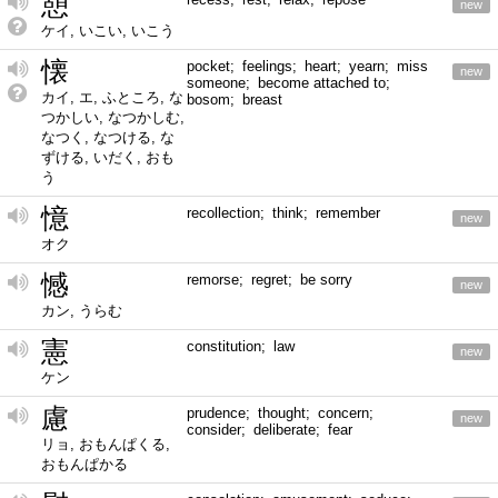
憩
new
ケイ, いこい, いこう
懐
pocket; feelings; heart; yearn; miss
new
someone; become attached to;
カイ, エ, ふところ, な
bosom; breast
つかしい, なつかしむ,
なつく, なつける, な
ずける, いだく, おも
う
憶
recollection; think; remember
new
オク
憾
remorse; regret; be sorry
new
カン, うらむ
憲
constitution; law
new
ケン
慮
prudence; thought; concern;
new
consider; deliberate; fear
リョ, おもんぱくる,
おもんぱかる