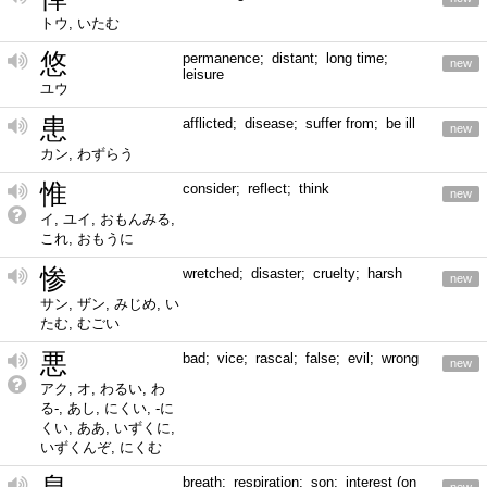
トウ, いたむ
悠
permanence; distant; long time;
new
leisure
ユウ
患
afflicted; disease; suffer from; be ill
new
カン, わずらう
惟
consider; reflect; think
new
イ, ユイ, おもんみる,
これ, おもうに
惨
wretched; disaster; cruelty; harsh
new
サン, ザン, みじめ, い
たむ, むごい
悪
bad; vice; rascal; false; evil; wrong
new
アク, オ, わるい, わ
る-, あし, にくい, -に
くい, ああ, いずくに,
いずくんぞ, にくむ
breath; respiration; son; interest (on