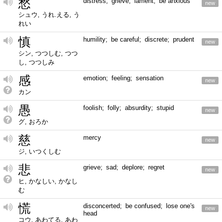
愁
distress; grieve; lament; be anxious
new
シュウ, うれ.える, う
れい
慎
humility; be careful; discrete; prudent
new
シン, つつしむ, つつ
し, つつしみ
感
emotion; feeling; sensation
new
カン
愚
foolish; folly; absurdity; stupid
new
グ, おろか
慈
mercy
new
ジ, いつくしむ
悲
grieve; sad; deplore; regret
new
ヒ, かなしい, かなし
む
慌
disconcerted; be confused; lose one's
new
head
コウ, あわてる, あわ