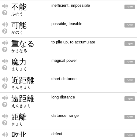
不能
inefficient, impossible
new
ふのう
可能
possible, feasible
new
かのう
重なる
to pile up, to accumulate
new
かさなる
魔力
magical power
new
まりょく
近距離
short distance
new
きんきょり
遠距離
long distance
new
えんきょり
距離
distance, range
new
きょり
敗北
defeat
new