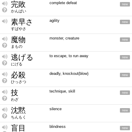
完敗
complete defeat
new
かんぱい
素早さ
agility
new
すばやさ
魔物
monster, creature
new
まもの
逃げる
to escape, to run away
new
にげる
必殺
deadly, knockout(blow)
new
ひっさつ
技
technique, skill
new
わざ
沈黙
silence
new
ちんもく
盲目
blindness
new