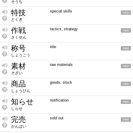
そうち
特技
special skills
new
とくぎ
作戦
tactics, strategy
new
さくせん
称号
title
new
しょうごう
素材
raw materials
new
そざい
商品
goods, stock
new
しょうひん
知らせ
notification
new
しらせ
完売
sold out
new
かんばい