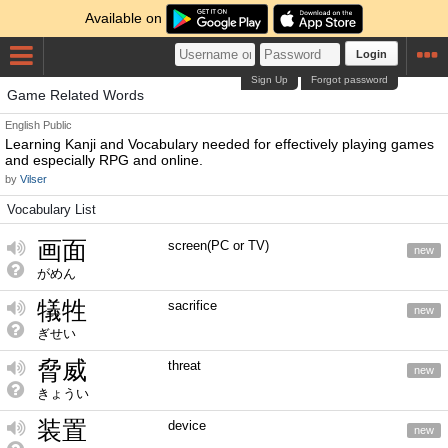
Available on
Login
Sign Up
Forgot password
Game Related Words
English
Public
Learning Kanji and Vocabulary needed for effectively playing games
and especially RPG and online.
by
Vilser
Vocabulary List
画面
screen(PC or TV)
new
がめん
犠牲
sacrifice
new
ぎせい
脅威
threat
new
きょうい
装置
device
new