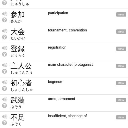
にゅうしゅ
参加
participation
new
さんか
大会
tournament, convention
new
たいかい
登録
registration
new
とうろく
主人公
main character, protaganist
new
しゅじんこう
初心者
beginner
new
しょしんしゃ
武装
arms, armament
new
ぶそう
不足
insufficient, shortage of
new
ふそく